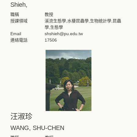
Shieh,
職稱
教授
授課領域
溪流生態學,水棲昆蟲學,生物統計學,昆蟲
學,生態學
Email
shshieh@pu.edu.tw
連絡電話
17506
汪淑珍
WANG, SHU-CHEN