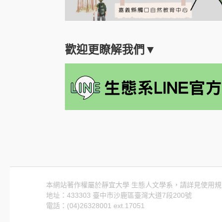
歡迎更瞭解我們▼
本網站著作權屬於靜宜大學 生態人文學系，請詳見使用規
地址：433303 臺中市沙鹿區臺灣大道7段200號
電話：(04)26328001 ext.17051