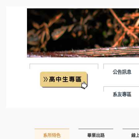
跳
到
主
要
內
容
區
公告訊息
系友專區
系所特色
畢業出路
線