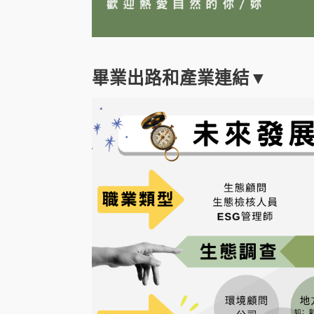
畢業出路和
產業連結
▼