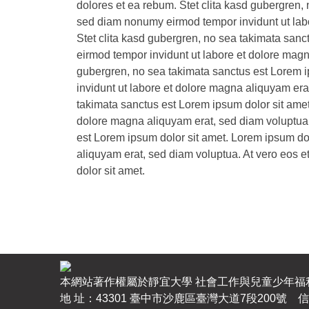
dolores et ea rebum. Stet clita kasd gubergren, 
sed diam nonumy eirmod tempor invidunt ut labo
Stet clita kasd gubergren, no sea takimata sanc
eirmod tempor invidunt ut labore et dolore magn
gubergren, no sea takimata sanctus est Lorem i
invidunt ut labore et dolore magna aliquyam era
takimata sanctus est Lorem ipsum dolor sit amet
dolore magna aliquyam erat, sed diam voluptua. 
est Lorem ipsum dolor sit amet. Lorem ipsum dol
aliquyam erat, sed diam voluptua. At vero eos e
dolor sit amet.
本網站著作權屬於靜宜大學 社會工作與兒童少年
地 址：43301 臺中市沙鹿區臺灣大道7段200號 信 箱：