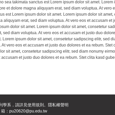
no sea takimata sanctus est Lorem ipsum dolor sit amet. Lorem ip
re et dolore magna aliquyam erat, sed diam voluptua. At vero e
tus est Lorem ipsum dolor sit amet. Lorem ipsum dolor sit amet,
a aliquyam erat, sed diam voluptua. At vero eos et accusam et ju
psum dolor sit amet. Lorem ipsum dolor sit amet, consetetur sa
t, sed diam voluptua. At vero eos et accusam et justo duo dolore
. Lorem ipsum dolor sit amet, consetetur sadipscing elitr, sed 
At vero eos et accusam et justo duo dolores et ea rebum. Stet 
or sit amet, consetetur sadipscing elitr, sed diam nonumy eirm
t accusam et justo duo dolores et ea rebum. Stet clita kasd gu
福利學系，請詳見使用規則。隱私權聲明
pu20620@pu.edu.tw