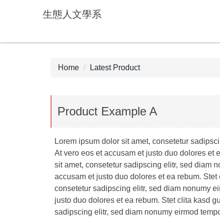
Jump
生態人文學系
to
the
main
content
block
Home
Latest Product
Product Example A
Lorem ipsum dolor sit amet, consetetur sadipsci
At vero eos et accusam et justo duo dolores et 
sit amet, consetetur sadipscing elitr, sed diam
accusam et justo duo dolores et ea rebum. Stet 
consetetur sadipscing elitr, sed diam nonumy ei
justo duo dolores et ea rebum. Stet clita kasd 
sadipscing elitr, sed diam nonumy eirmod tempor